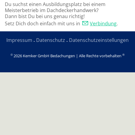
Du suchst einen Ausbildungsplatz bei einem
Meisterbetrieb im Dachdeckerhandwerk?
Dann bist Du bei uns genau richtig!
Setz Dich doch einfach mit uns in
Verbindung
.
Impressum
Datenschutz
Datenschutzeinstellungen
-
-
©
®
2026
Kemker GmbH Bedachungen | Alle Rechte vorbehalten